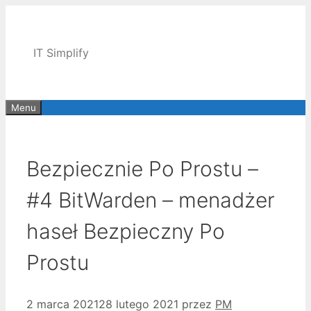
Przejdź
do
treści
IT Simplify
Menu
Bezpiecznie Po Prostu –
#4 BitWarden – menadżer
haseł Bezpieczny Po
Prostu
2 marca 2021
28 lutego 2021
przez
PM