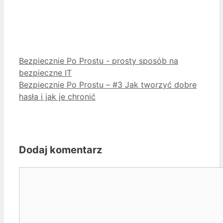
Kategorie
Bezpiecznie Po Prostu - prosty sposób na
bezpieczne IT
Bezpiecznie Po Prostu – #3 Jak tworzyć dobre
hasła i jak je chronić
Dodaj komentarz
Komentarz